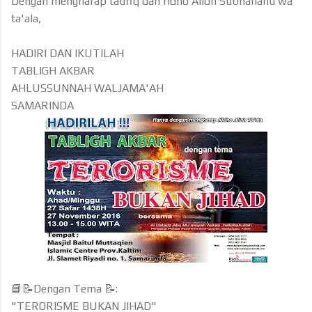
Dengan mengharap taufiq dan ridho Alloh Subhanahu wa
ta'ala,
HADIRI DAN IKUTILAH
TABLIGH AKBAR
AHLUSSUNNAH WALJAMA'AH
SAMARINDA
📘📝Dengan Tema 📝:
"TERORISME BUKAN JIHAD"