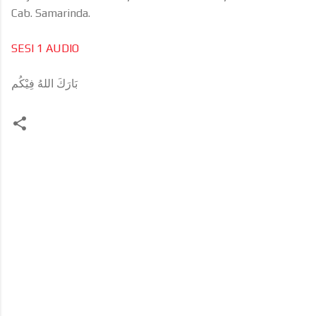
Cab. Samarinda.
SESI 1 AUDIO
بَارَكَ اللهُ فِيْكُم
K
o
m
e
n
t
a
r