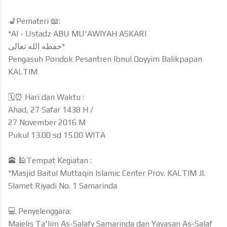
💺Pemateri 📖:
*Al - Ustadz ABU MU'AWIYAH ASKARI
حفظه الله تعالى*
Pengasuh Pondok Pesantren Ibnul Qoyyim Balikpapan
KALTIM
🗓⏰ Hari dan Waktu :
Ahad, 27 Safar 1438 H /
27 November 2016 M
Pukul 13.00 sd 15.00 WITA
🕋 🕌Tempat Kegiatan :
*Masjid Baitul Muttaqin Islamic Center Prov. KALTIM Jl.
Slamet Riyadi No. 1 Samarinda
💻 Penyelenggara:
Majelis Ta'lim As-Salafy Samarinda dan Yayasan As-Salaf