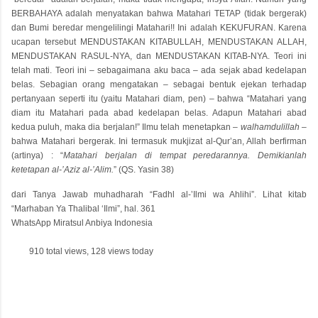
BERBAHAYA adalah menyatakan bahwa Matahari TETAP (tidak bergerak)
dan Bumi beredar mengelilingi Matahari!! Ini adalah KEKUFURAN. Karena
ucapan tersebut MENDUSTAKAN KITABULLAH, MENDUSTAKAN ALLAH,
MENDUSTAKAN RASUL-NYA, dan MENDUSTAKAN KITAB-NYA. Teori ini
telah mati. Teori ini – sebagaimana aku baca – ada sejak abad kedelapan
belas. Sebagian orang mengatakan – sebagai bentuk ejekan terhadap
pertanyaan seperti itu (yaitu Matahari diam, pen) – bahwa “Matahari yang
diam itu Matahari pada abad kedelapan belas. Adapun Matahari abad
kedua puluh, maka dia berjalan!” Ilmu telah menetapkan –
walhamdulillah
–
bahwa Matahari bergerak. Ini termasuk mukjizat al-Qur’an, Allah berfirman
(artinya) : “
Matahari berjalan di tempat peredarannya. Demikianlah
ketetapan al-’Aziz al-’Alim.
” (QS. Yasin 38)
dari Tanya Jawab muhadharah “Fadhl al-’Ilmi wa Ahlihi”. Lihat kitab
“Marhaban Ya Thalibal ‘Ilmi”, hal. 361
WhatsApp Miratsul Anbiya Indonesia
910 total views, 128 views today