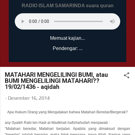
RADIO ISLAM SAMARINDA suara quran
Memuat kajian...
Pendengar: ...
MATAHARI MENGELILINGI BUMI, atau
BUMI MENGELILINGI MATAHARI??
19/02/1436 ‐ aqidah
-
Desember 16, 2014
Apa Hukum Orang yang Mengatakan bahwa Matahari Beredar/Bergerak?
asy-Syaikh Rabi bin Hadi al-Madkhali
hafizhahullah
menjawab :
“Matahari beredar, Matahari berjalan. Apabila yang dimaksud dengan
“beredar” adalah berjalan, maka tidak mengapa, insya Allah. Namun yang